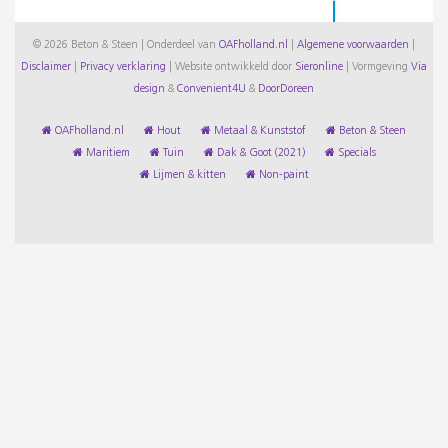
© 2026 Beton & Steen | Onderdeel van
OAFholland.nl
|
Algemene voorwaarden
|
Disclaimer
|
Privacy verklaring
|
Website ontwikkeld door
Sieronline
|
Vormgeving
Via
design
&
Convenient4U
&
DoorDoreen
OAFholland.nl
Hout
Metaal & Kunststof
Beton & Steen
Maritiem
Tuin
Dak & Goot (2021)
Specials
Lijmen & kitten
Non-paint