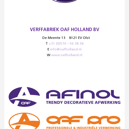
VERFFABRIEK OAF HOLLAND BV
De Meente 13
8121 EV Olst
T
+31 (0)570 – 56 38 38
E
info@oafholland.nl
W
www.oafholland.nl