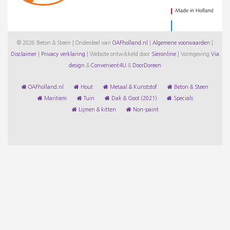
© 2026 Beton & Steen | Onderdeel van
OAFholland.nl
|
Algemene voorwaarden
|
Disclaimer
|
Privacy verklaring
|
Website ontwikkeld door
Sieronline
|
Vormgeving
Via
design
&
Convenient4U
&
DoorDoreen
OAFholland.nl
Hout
Metaal & Kunststof
Beton & Steen
Maritiem
Tuin
Dak & Goot (2021)
Specials
Lijmen & kitten
Non-paint