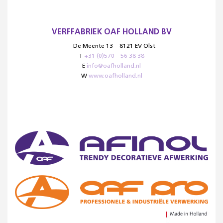
VERFFABRIEK OAF HOLLAND BV
De Meente 13
8121 EV Olst
T
+31 (0)570 – 56 38 38
E
info@oafholland.nl
W
www.oafholland.nl