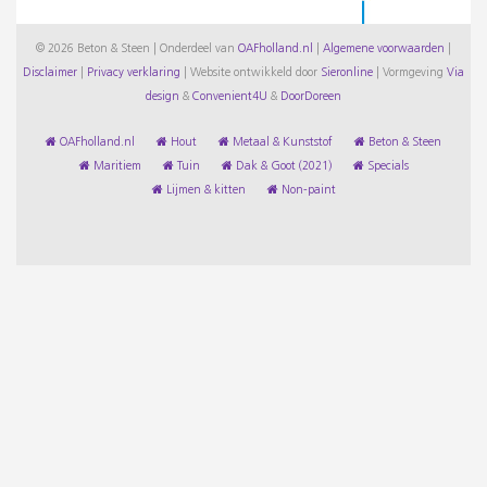
© 2026 Beton & Steen | Onderdeel van
OAFholland.nl
|
Algemene voorwaarden
|
Disclaimer
|
Privacy verklaring
|
Website ontwikkeld door
Sieronline
|
Vormgeving
Via
design
&
Convenient4U
&
DoorDoreen
OAFholland.nl
Hout
Metaal & Kunststof
Beton & Steen
Maritiem
Tuin
Dak & Goot (2021)
Specials
Lijmen & kitten
Non-paint