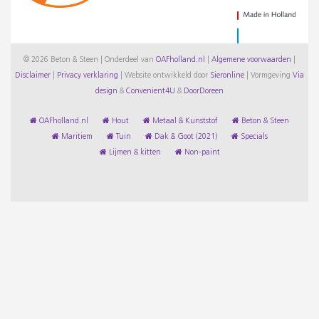
© 2026 Beton & Steen | Onderdeel van
OAFholland.nl
|
Algemene voorwaarden
|
Disclaimer
|
Privacy verklaring
|
Website ontwikkeld door
Sieronline
|
Vormgeving
Via
design
&
Convenient4U
&
DoorDoreen
OAFholland.nl
Hout
Metaal & Kunststof
Beton & Steen
Maritiem
Tuin
Dak & Goot (2021)
Specials
Lijmen & kitten
Non-paint