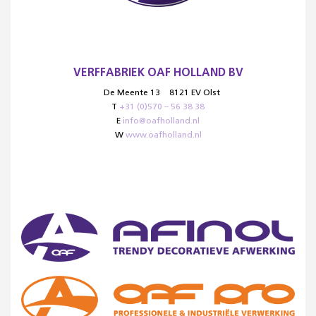
VERFFABRIEK OAF HOLLAND BV
De Meente 13
8121 EV Olst
T
+31 (0)570 – 56 38 38
E
info@oafholland.nl
W
www.oafholland.nl