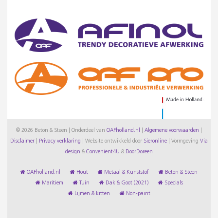
© 2026 Beton & Steen | Onderdeel van
OAFholland.nl
|
Algemene voorwaarden
|
Disclaimer
|
Privacy verklaring
|
Website ontwikkeld door
Sieronline
|
Vormgeving
Via
design
&
Convenient4U
&
DoorDoreen
OAFholland.nl
Hout
Metaal & Kunststof
Beton & Steen
Maritiem
Tuin
Dak & Goot (2021)
Specials
Lijmen & kitten
Non-paint