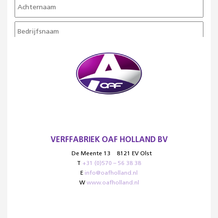
VERFFABRIEK OAF HOLLAND BV
De Meente 13
8121 EV Olst
T
+31 (0)570 – 56 38 38
E
info@oafholland.nl
W
www.oafholland.nl