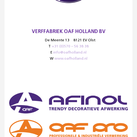
VERFFABRIEK OAF HOLLAND BV
De Meente 13
8121 EV Olst
T
+31 (0)570 – 56 38 38
E
info@oafholland.nl
W
www.oafholland.nl