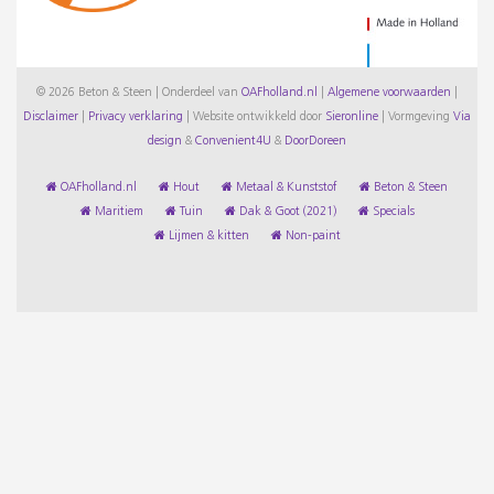
© 2026 Beton & Steen | Onderdeel van
OAFholland.nl
|
Algemene voorwaarden
|
Disclaimer
|
Privacy verklaring
|
Website ontwikkeld door
Sieronline
|
Vormgeving
Via
design
&
Convenient4U
&
DoorDoreen
OAFholland.nl
Hout
Metaal & Kunststof
Beton & Steen
Maritiem
Tuin
Dak & Goot (2021)
Specials
Lijmen & kitten
Non-paint