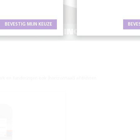
BEVESTIG MIJN KEUZE
BEVE
DE BESCHERMING EN UITSTRA
k en funderingen ook (horizontaal) afdichten.