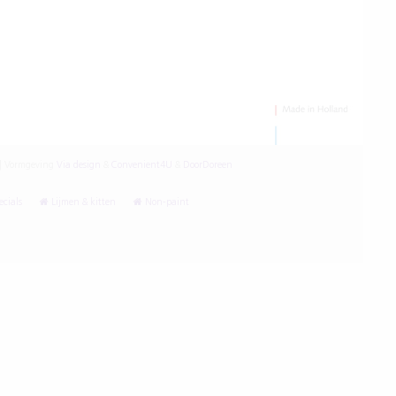
|
Vormgeving
Via design
&
Convenient4U
&
DoorDoreen
cials
Lijmen & kitten
Non-paint