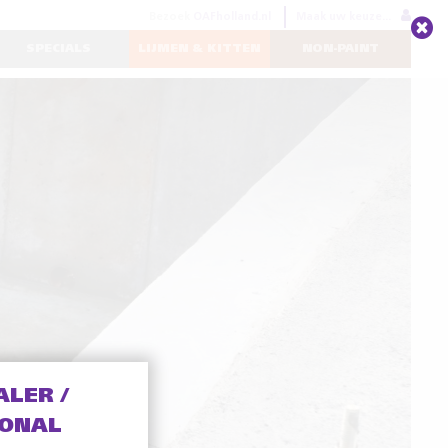
Bezoek
OAFholland.nl
Maak uw keuze...
SPECIALS
LIJMEN & KITTEN
NON-PAINT
ALER /
IONAL