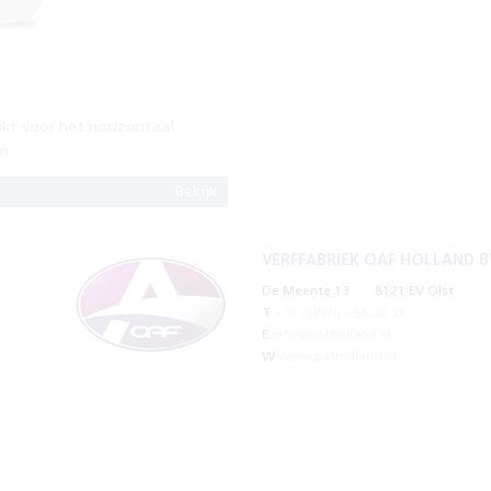
kt voor het horizontaal
n.
Bekijk
VERFFABRIEK OAF HOLLAND B
De Meente 13
8121 EV Olst
T
+31 (0)570 – 56 38 38
E
info@oafholland.nl
W
www.oafholland.nl