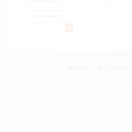
© 2026 Beton & Steen | Onderdeel van
OAFholland.nl
|
OAFholland.nl
Hout
Metaal &