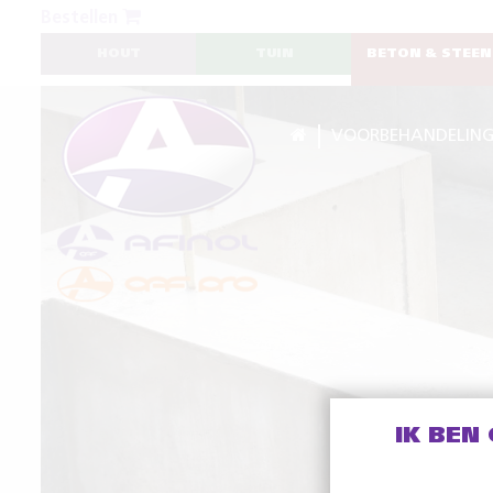
Bestellen
HOUT
TUIN
BETON & STEEN
VOORBEHANDELIN
IK BEN