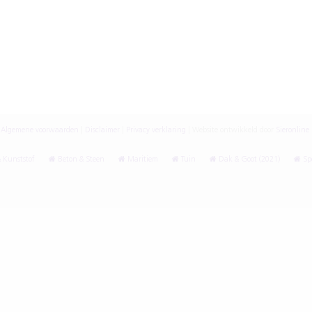
Algemene voorwaarden
|
Disclaimer
|
Privacy verklaring
|
Website ontwikkeld door
Sieronline
 Kunststof
Beton & Steen
Maritiem
Tuin
Dak & Goot (2021)
Spe