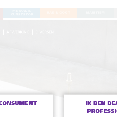
METAAL &
DAK & GOOT
MARITIEM
KUNSTSTOF
G
AFWERKING
DIVERSEN
 CONSUMENT
IK BEN DE
PROFESS