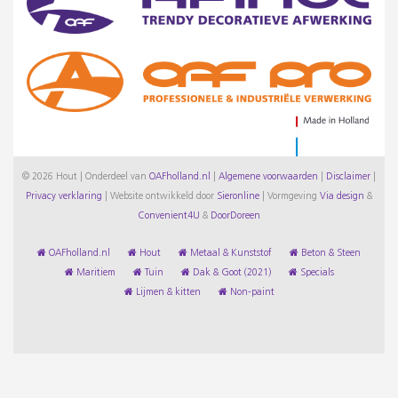
© 2026 Hout | Onderdeel van
OAFholland.nl
|
Algemene voorwaarden
|
Disclaimer
|
Privacy verklaring
|
Website ontwikkeld door
Sieronline
|
Vormgeving
Via design
&
Convenient4U
&
DoorDoreen
OAFholland.nl
Hout
Metaal & Kunststof
Beton & Steen
Maritiem
Tuin
Dak & Goot (2021)
Specials
Lijmen & kitten
Non-paint