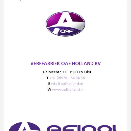
VERFFABRIEK OAF HOLLAND BV
De Meente 13
8121 EV Olst
T
+31 (0)570 – 56 38 38
E
info@oafholland.nl
W
www.oafholland.nl