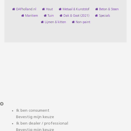
OAFholland.nl
Hout
Metaal & Kunststof
Beton & Steen
Maritiem
Tuin
Dak & Goot (2021)
Specials
Lijmen & kitten
Non-paint
Ik ben consument
Bevestig mijn keuze
Ik ben dealer / professional
Bevestig mijn keuze