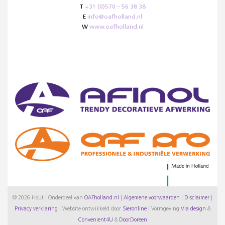
T
+31 (0)570 – 56 38 38
E
info@oafholland.nl
W
www.oafholland.nl
© 2026 Hout | Onderdeel van
OAFholland.nl
|
Algemene voorwaarden
|
Disclaimer
|
Privacy verklaring
|
Website ontwikkeld door
Sieronline
|
Vormgeving
Via design
&
Convenient4U
&
DoorDoreen