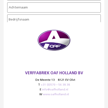
VERFFABRIEK OAF HOLLAND BV
De Meente 13
8121 EV Olst
T
+31 (0)570 – 56 38 38
E
info@oafholland.nl
W
www.oafholland.nl