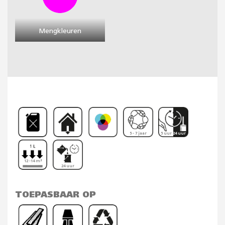
Mengkleuren
5 - 7 jaar
5 uur 24 uur
12 -14 m²
24 uur
TOEPASBAAR OP