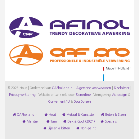
© 2026 Hout | Onderdeel van
OAFholland.nl
|
Algemene voorwaarden
|
Disclaimer
|
Privacy verklaring
|
Website ontwikkeld door
Sieronline
|
Vormgeving
Via design
&
Convenient4U
&
DoorDoreen
OAFholland.nl
Hout
Metaal & Kunststof
Beton & Steen
Maritiem
Tuin
Dak & Goot (2021)
Specials
Lijmen & kitten
Non-paint