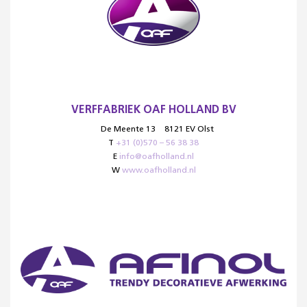
VERFFABRIEK OAF HOLLAND BV
De Meente 13
8121 EV Olst
T
+31 (0)570 – 56 38 38
E
info@oafholland.nl
W
www.oafholland.nl