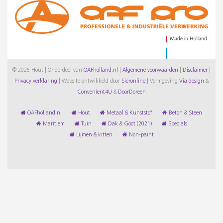
© 2026 Hout | Onderdeel van
OAFholland.nl
|
Algemene voorwaarden
|
Disclaimer
|
Privacy verklaring
|
Website ontwikkeld door
Sieronline
|
Vormgeving
Via design
&
Convenient4U
&
DoorDoreen
OAFholland.nl
Hout
Metaal & Kunststof
Beton & Steen
Maritiem
Tuin
Dak & Goot (2021)
Specials
Lijmen & kitten
Non-paint