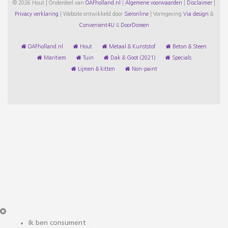
© 2026 Hout | Onderdeel van
OAFholland.nl
|
Algemene voorwaarden
|
Disclaimer
|
Privacy verklaring
|
Website ontwikkeld door
Sieronline
|
Vormgeving
Via design
&
Convenient4U
&
DoorDoreen
OAFholland.nl
Hout
Metaal & Kunststof
Beton & Steen
Maritiem
Tuin
Dak & Goot (2021)
Specials
Lijmen & kitten
Non-paint
Ik ben consument