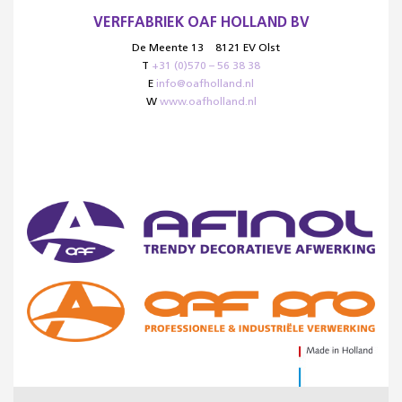
VERFFABRIEK OAF HOLLAND BV
De Meente 13
8121 EV Olst
T
+31 (0)570 – 56 38 38
E
info@oafholland.nl
W
www.oafholland.nl