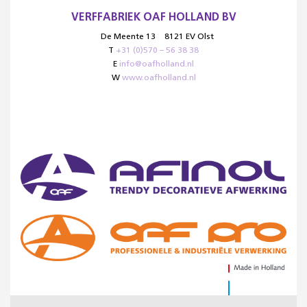
VERFFABRIEK OAF HOLLAND BV
De Meente 13
8121 EV Olst
T
+31 (0)570 – 56 38 38
E
info@oafholland.nl
W
www.oafholland.nl