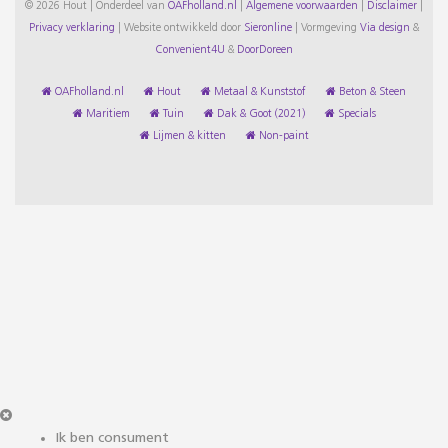
© 2026 Hout | Onderdeel van
OAFholland.nl
|
Algemene voorwaarden
|
Disclaimer
|
Privacy verklaring
|
Website ontwikkeld door
Sieronline
|
Vormgeving
Via design
&
Convenient4U
&
DoorDoreen
OAFholland.nl
Hout
Metaal & Kunststof
Beton & Steen
Maritiem
Tuin
Dak & Goot (2021)
Specials
Lijmen & kitten
Non-paint
Ik ben consument