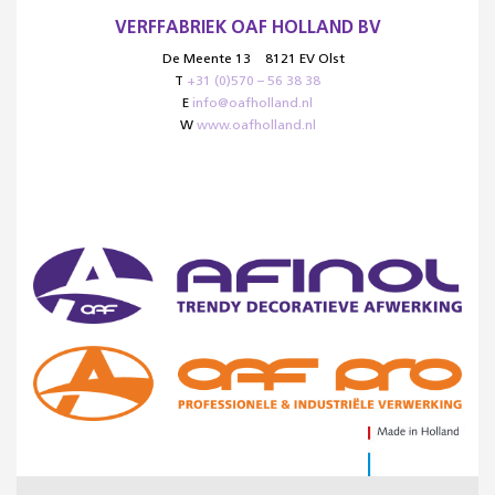
VERFFABRIEK OAF HOLLAND BV
De Meente 13
8121 EV Olst
T
+31 (0)570 – 56 38 38
E
info@oafholland.nl
W
www.oafholland.nl