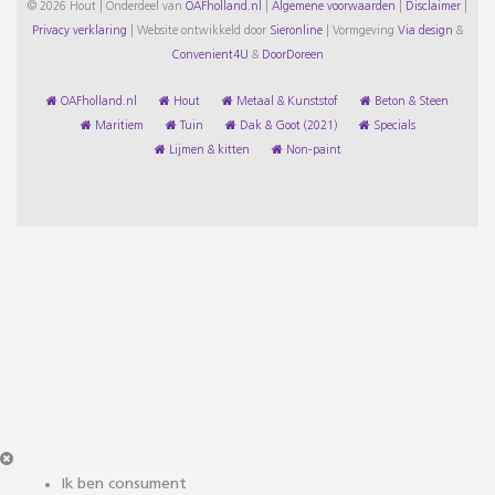
© 2026 Hout | Onderdeel van
OAFholland.nl
|
Algemene voorwaarden
|
Disclaimer
|
Privacy verklaring
|
Website ontwikkeld door
Sieronline
|
Vormgeving
Via design
&
Convenient4U
&
DoorDoreen
OAFholland.nl
Hout
Metaal & Kunststof
Beton & Steen
Maritiem
Tuin
Dak & Goot (2021)
Specials
Lijmen & kitten
Non-paint
Ik ben consument