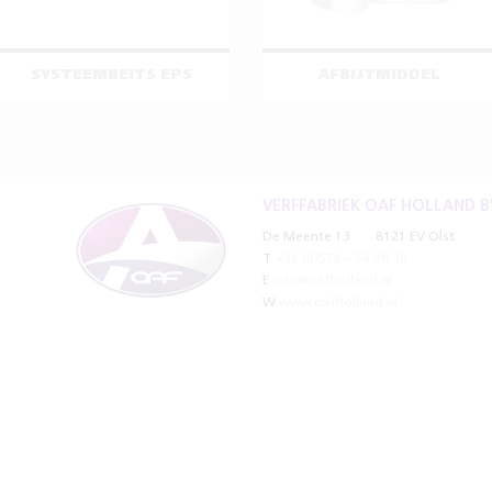
SYSTEEMBEITS EPS
AFBIJTMIDDEL
VERFFABRIEK OAF HOLLAND B
De Meente 13
8121 EV Olst
T
+31 (0)570 – 56 38 38
E
info@oafholland.nl
W
www.oafholland.nl