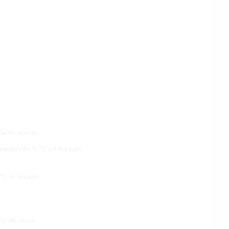
 lauw water.
eden de 5 °C of bij een
C is ideaal.
op de muur.