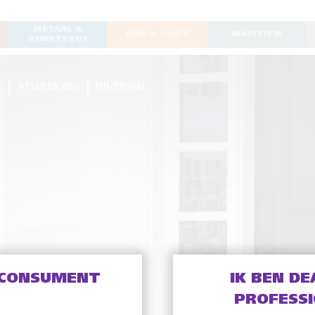
METAAL &
DAK & GOOT
MARITIEM
KUNSTSTOF
G
AFWERKING
DIVERSEN
 CONSUMENT
IK BEN DE
PROFESS