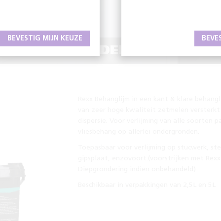
BEVESTIG MIJN KEUZE
BEVE
GVERF; SCHILDEREN VOL VE
Rexx Behanglijm in een kant & klare behangl
van zeer hoge kwaliteit zetmelen versterk
dispersie. Voor verlijming van alle soorten p
vliesbehang op allerlei ondergronden.
Toepasbaar voor verlijming op stucwerk, st
gipsplaat, enzovoort.(voorstrijken met Rexx
Diepgrondering indien onbehandeld)
Beschikbaar in verpakkingen van 2,5L en 5L