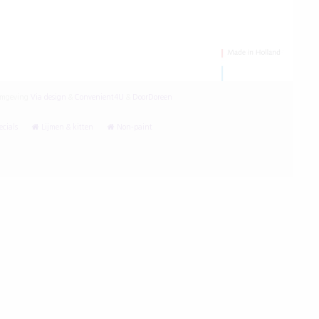
mgeving
Via design
&
Convenient4U
&
DoorDoreen
cials
Lijmen & kitten
Non-paint