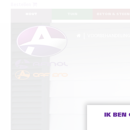
Bestellen
HOUT
TUIN
BETON & STEEN
VOORBEHANDELIN
IK BEN