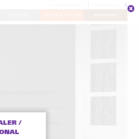
Bezoek
OAFholland.nl
Maak uw keuze...
SPECIALS
LIJMEN & KITTEN
NON-PAINT
ALER /
IONAL