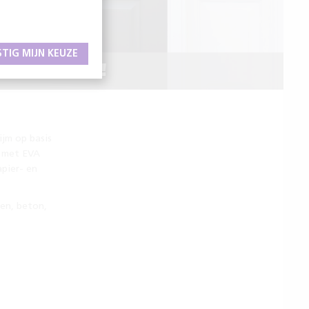
STIG MIJN KEUZE
RTROUWEN!
ijm op basis
t met EVA
apier- en
een, beton,