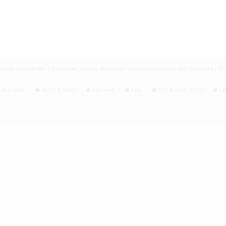
emene voorwaarden
|
Disclaimer
|
Privacy verklaring
|
Website ontwikkeld door
Sieronline
|
Vor
 Kunststof
Beton & Steen
Maritiem
Tuin
Dak & Goot (2021)
Spe