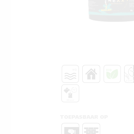
2 uur 
24 uur
TOEPASBAAR OP