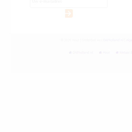
© 2026 Hout | Onderdeel van
OAFholland.nl
|
Alg
OAFholland.nl
Hout
Metaal &