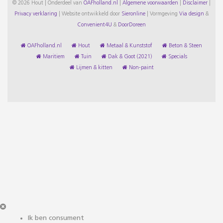
© 2026 Hout | Onderdeel van
OAFholland.nl
|
Algemene voorwaarden
|
Disclaimer
|
Privacy verklaring
|
Website ontwikkeld door
Sieronline
|
Vormgeving
Via design
&
Convenient4U
&
DoorDoreen
OAFholland.nl
Hout
Metaal & Kunststof
Beton & Steen
Maritiem
Tuin
Dak & Goot (2021)
Specials
Lijmen & kitten
Non-paint
Ik ben consument