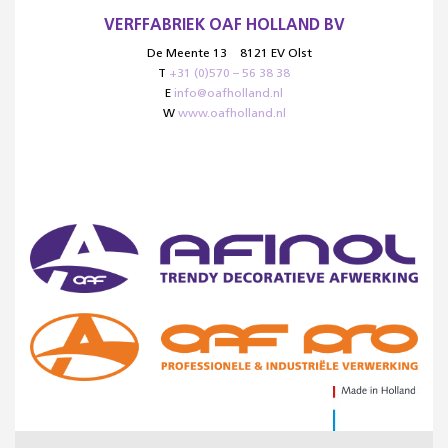
VERFFABRIEK OAF HOLLAND BV
De Meente 13
8121 EV Olst
T
+31 (0)570 – 56 38 38
E
info@oafholland.nl
W
www.oafholland.nl