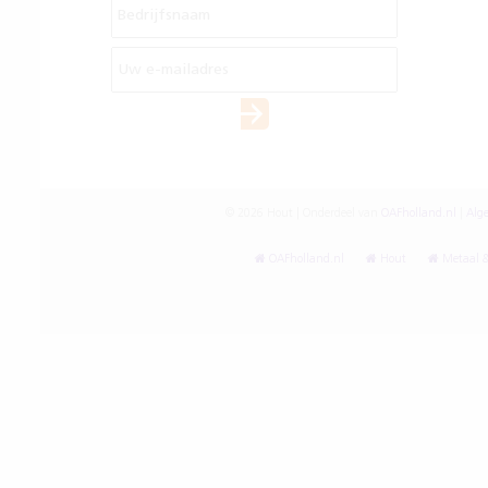
© 2026 Hout | Onderdeel van
OAFholland.nl
|
Alg
OAFholland.nl
Hout
Metaal &