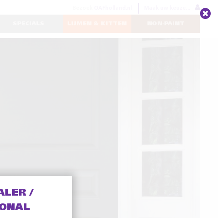
Bezoek
OAFholland.nl
Maak uw keuze...
SPECIALS
LIJMEN & KITTEN
NON-PAINT
ALER /
IONAL