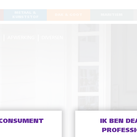
METAAL &
DAK & GOOT
MARITIEM
KUNSTSTOF
G
AFWERKING
DIVERSEN
 CONSUMENT
IK BEN DE
PROFESS