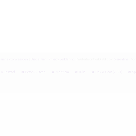
emene voorwaarden
|
Disclaimer
|
Privacy verklaring
|
Website ontwikkeld door
Sieronline
|
Vor
 Kunststof
Beton & Steen
Maritiem
Tuin
Dak & Goot (2021)
Spe