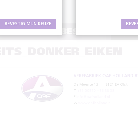
BEVESTIG MIJN KEUZE
BEVE
AAMHEID EN BESCHERMING V
ITS_DONKER_EIKEN
VERFFABRIEK OAF HOLLAND B
De Meente 13
8121 EV Olst
T
+31 (0)570 – 56 38 38
E
info@oafholland.nl
W
www.oafholland.nl