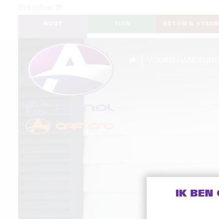
Bestellen
HOUT
TUIN
BETON & STEEN
VOORBEHANDELIN
IK BEN