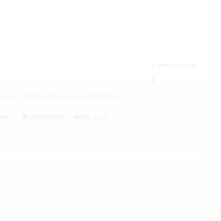
mgeving
Via design
&
Convenient4U
&
DoorDoreen
cials
Lijmen & kitten
Non-paint