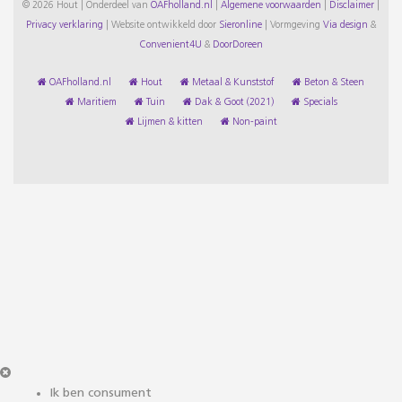
© 2026 Hout | Onderdeel van
OAFholland.nl
|
Algemene voorwaarden
|
Disclaimer
|
Privacy verklaring
|
Website ontwikkeld door
Sieronline
|
Vormgeving
Via design
&
Convenient4U
&
DoorDoreen
OAFholland.nl
Hout
Metaal & Kunststof
Beton & Steen
Maritiem
Tuin
Dak & Goot (2021)
Specials
Lijmen & kitten
Non-paint
Ik ben consument