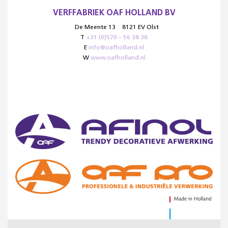
VERFFABRIEK OAF HOLLAND BV
De Meente 13
8121 EV Olst
T
+31 (0)570 – 56 38 38
E
info@oafholland.nl
W
www.oafholland.nl