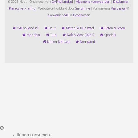
© 2026 Hout | Onderdeel van
OAFholland.nl
|
Algemene voorwaarden
|
Disclaimer
|
Privacy verklaring
|
Website ontwikkeld door
Sieronline
|
Vormgeving
Via design
&
Convenient4U
&
DoorDoreen
OAFholland.nl
Hout
Metaal & Kunststof
Beton & Steen
Maritiem
Tuin
Dak & Goot (2021)
Specials
Lijmen & kitten
Non-paint
Ik ben consument