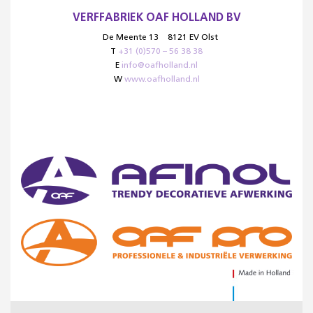
VERFFABRIEK OAF HOLLAND BV
De Meente 13
8121 EV Olst
T
+31 (0)570 – 56 38 38
E
info@oafholland.nl
W
www.oafholland.nl