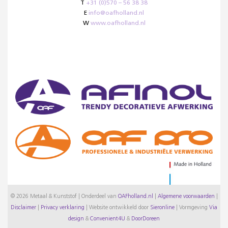
T
+31 (0)570 – 56 38 38
E
info@oafholland.nl
W
www.oafholland.nl
© 2026 Metaal & Kunststof | Onderdeel van
OAFholland.nl
|
Algemene voorwaarden
|
Disclaimer
|
Privacy verklaring
|
Website ontwikkeld door
Sieronline
|
Vormgeving
Via
design
&
Convenient4U
&
DoorDoreen