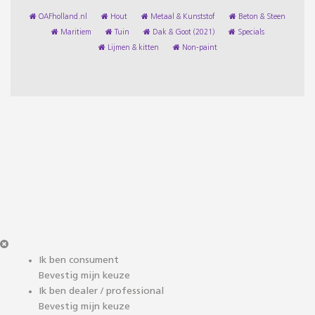
OAFholland.nl
Hout
Metaal & Kunststof
Beton & Steen
Maritiem
Tuin
Dak & Goot (2021)
Specials
Lijmen & kitten
Non-paint
Ik ben consument
Bevestig mijn keuze
Ik ben dealer / professional
Bevestig mijn keuze