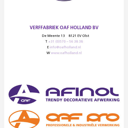
VERFFABRIEK OAF HOLLAND BV
De Meente 13
8121 EV Olst
T
+31 (0)570 – 56 38 38
E
info@oafholland.nl
W
www.oafholland.nl