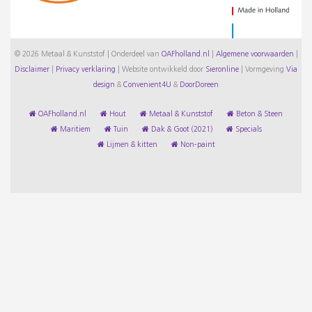
© 2026 Metaal & Kunststof | Onderdeel van
OAFholland.nl
|
Algemene voorwaarden
|
Disclaimer
|
Privacy verklaring
|
Website ontwikkeld door
Sieronline
|
Vormgeving
Via
design
&
Convenient4U
&
DoorDoreen
OAFholland.nl
Hout
Metaal & Kunststof
Beton & Steen
Maritiem
Tuin
Dak & Goot (2021)
Specials
Lijmen & kitten
Non-paint