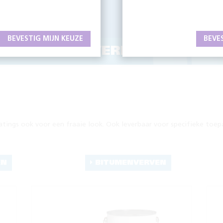
BEVESTIG MIJN KEUZE
BEVE
ERENDE EN VERFRAAIENDE C
ings ook voor een fraaie look. Ook leverbaar voor specifieke toep
EN
BITUMENVERVEN