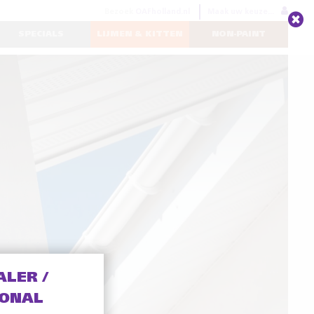
Bezoek
OAFholland.nl
Maak uw keuze...
SPECIALS
LIJMEN & KITTEN
NON-PAINT
ALER /
IONAL