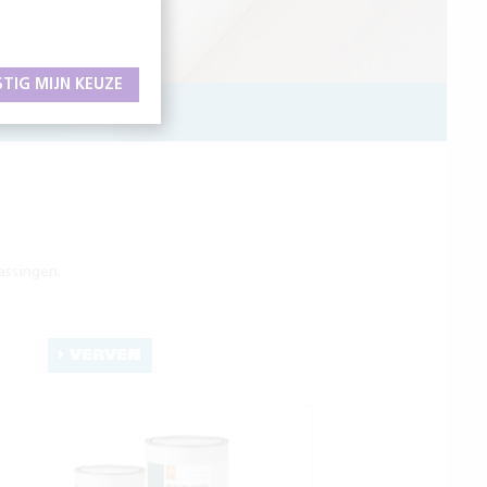
STIG MIJN KEUZE
OATINGS
assingen.
VERVEN