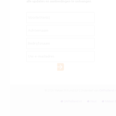
alle updates en aanbiedingen te ontvangen
© 2026 Metaal & Kunststof | Onderdeel van
OAFholland.n
OAFholland.nl
Hout
Metaal &