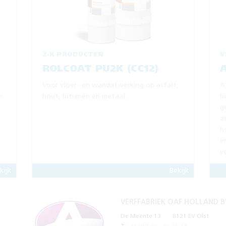
2-K PRODUCTEN
V
ROLCOAT PU2K (CC12)
Voor vloer- en wandafwerking op asfalt,
A
n.
hout, bitumen en metaal.
b
g
a
h
e
v
kijk
Bekijk
VERFFABRIEK OAF HOLLAND B
De Meente 13
8121 EV Olst