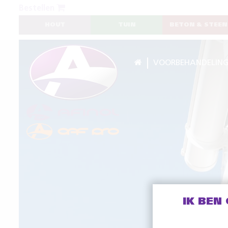
Bestellen
HOUT
TUIN
BETON & STEEN
VOORBEHANDELIN
IK BEN