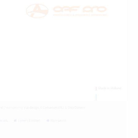
ne
|
Vormgeving
Via design
&
Convenient4U
&
DoorDoreen
cials
Lijmen & kitten
Non-paint