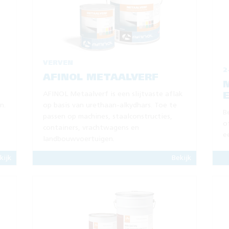
VERVEN
2
AFINOL METAALVERF
AFINOL Metaalverf is een slijtvaste aflak
E
n.
op basis van urethaan-alkydhars. Toe te
B
passen op machines, staalconstructies,
o
containers, vrachtwagens en
e
landbouwvoertuigen.
kijk
Bekijk