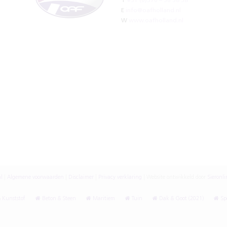
T
+31 (0)570 – 56 38 38
E
info@oafholland.nl
W
www.oafholland.nl
l
|
Algemene voorwaarden
|
Disclaimer
|
Privacy verklaring
|
Website ontwikkeld door
Sieronli
 Kunststof
Beton & Steen
Maritiem
Tuin
Dak & Goot (2021)
Spe