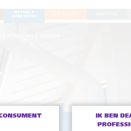
METAAL &
DAK & GOOT
MARITIEM
KUNSTSTOF
G
AFWERKING
DIVERSEN
 CONSUMENT
IK BEN DE
PROFESS