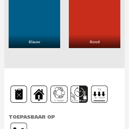
Blauw
Rood
10 - 14 m²
7 – 9 jaar
4 uur 16 uur
TOEPASBAAR OP