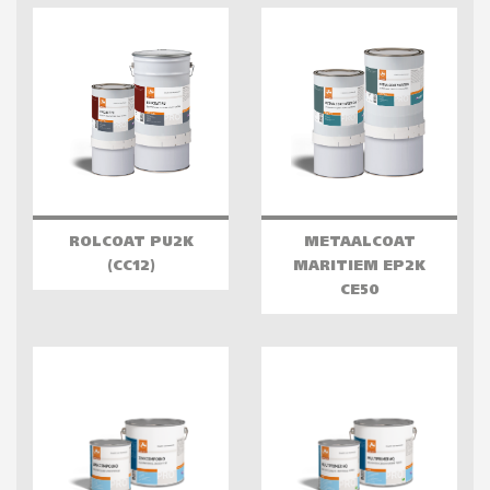
ROLCOAT PU2K
METAALCOAT
(CC12)
MARITIEM EP2K
CE50