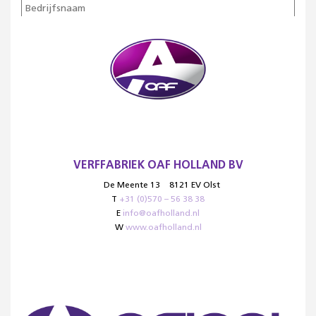
VERFFABRIEK OAF HOLLAND BV
De Meente 13
8121 EV Olst
T
+31 (0)570 – 56 38 38
E
info@oafholland.nl
W
www.oafholland.nl