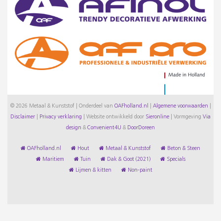
© 2026 Metaal & Kunststof | Onderdeel van
OAFholland.nl
|
Algemene voorwaarden
|
Disclaimer
|
Privacy verklaring
|
Website ontwikkeld door
Sieronline
|
Vormgeving
Via
design
&
Convenient4U
&
DoorDoreen
OAFholland.nl
Hout
Metaal & Kunststof
Beton & Steen
Maritiem
Tuin
Dak & Goot (2021)
Specials
Lijmen & kitten
Non-paint