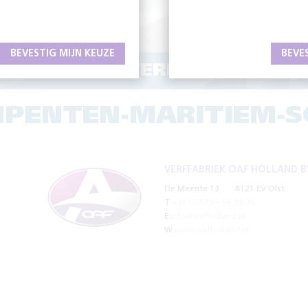
BEVESTIG MIJN KEUZE
BEVE
ERENDE EN VERFRAAIENDE C
MPENTEN-MARITIEM-S
VERFFABRIEK OAF HOLLAND B
De Meente 13
8121 EV Olst
T
+31 (0)570 – 56 38 38
E
info@oafholland.nl
W
www.oafholland.nl