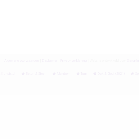
l
|
Algemene voorwaarden
|
Disclaimer
|
Privacy verklaring
|
Website ontwikkeld door
Sieronli
 Kunststof
Beton & Steen
Maritiem
Tuin
Dak & Goot (2021)
Spe