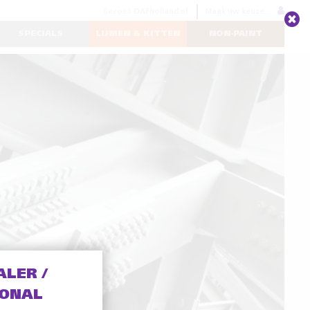
Bezoek
OAFholland.nl
Maak uw keuze...
SPECIALS
LIJMEN & KITTEN
NON-PAINT
ALER /
IONAL