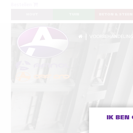
Bestellen
HOUT
TUIN
BETON & STEEN
VOORBEHANDELIN
IK BEN