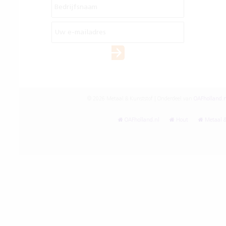
© 2026 Metaal & Kunststof | Onderdeel van
OAFholland.n
OAFholland.nl
Hout
Metaal &