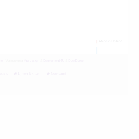
ne
|
Vormgeving
Via design
&
Convenient4U
&
DoorDoreen
cials
Lijmen & kitten
Non-paint