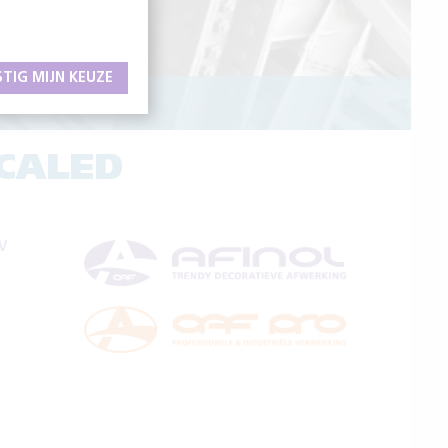
STIG MIJN KEUZE
OATINGS
CALED
V