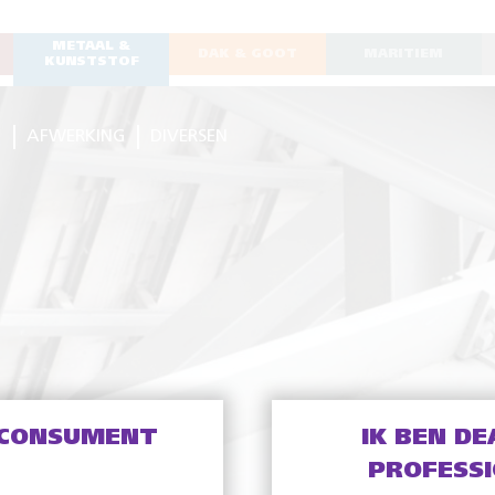
METAAL &
DAK & GOOT
MARITIEM
KUNSTSTOF
G
AFWERKING
DIVERSEN
 CONSUMENT
IK BEN DE
PROFESS