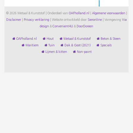
© 2026 Metaal & Kunststof | Onderdeel van
OAFholland.nl
|
Algemene voorwaarden
|
Disclaimer
|
Privacy verklaring
|
Website ontwikkeld door
Sieronline
|
Vormgeving
Via
design
&
Convenient4U
&
DoorDoreen
OAFholland.nl
Hout
Metaal & Kunststof
Beton & Steen
Maritiem
Tuin
Dak & Goot (2021)
Specials
Lijmen & kitten
Non-paint