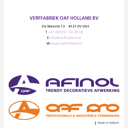
VERFFABRIEK OAF HOLLAND BV
De Meente 13
8121 EV Olst
T
+31 (0)570 – 56 38 38
E
info@oafholland.nl
W
www.oafholland.nl