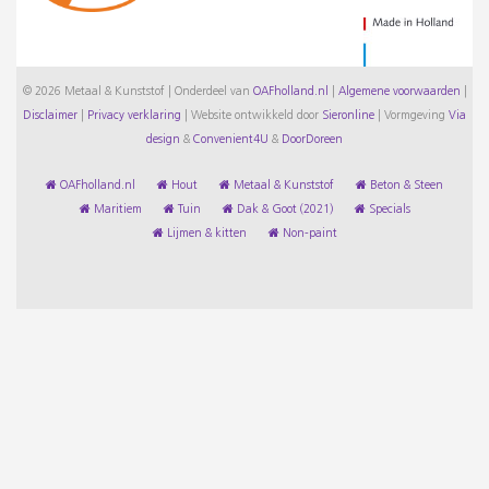
© 2026 Metaal & Kunststof | Onderdeel van
OAFholland.nl
|
Algemene voorwaarden
|
Disclaimer
|
Privacy verklaring
|
Website ontwikkeld door
Sieronline
|
Vormgeving
Via
design
&
Convenient4U
&
DoorDoreen
OAFholland.nl
Hout
Metaal & Kunststof
Beton & Steen
Maritiem
Tuin
Dak & Goot (2021)
Specials
Lijmen & kitten
Non-paint