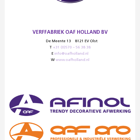
VERFFABRIEK OAF HOLLAND BV
De Meente 13
8121 EV Olst
T
+31 (0)570 – 56 38 38
E
info@oafholland.nl
W
www.oafholland.nl