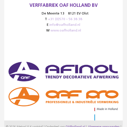
VERFFABRIEK OAF HOLLAND BV
De Meente 13
8121 EV Olst
T
+31 (0)570 – 56 38 38
E
info@oafholland.nl
W
www.oafholland.nl