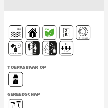
8 – 12 jaar
5 m²
60 minuten
24 uur
2 uur
TOEPASBAAR OP
GEREEDSCHAP