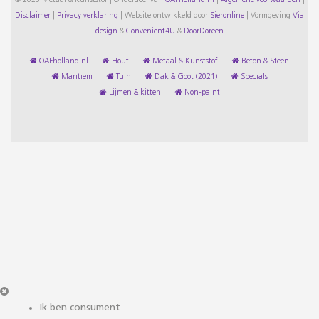
© 2026 Metaal & Kunststof | Onderdeel van
OAFholland.nl
|
Algemene voorwaarden
|
Disclaimer
|
Privacy verklaring
|
Website ontwikkeld door
Sieronline
|
Vormgeving
Via
design
&
Convenient4U
&
DoorDoreen
OAFholland.nl
Hout
Metaal & Kunststof
Beton & Steen
Maritiem
Tuin
Dak & Goot (2021)
Specials
Lijmen & kitten
Non-paint
Ik ben consument