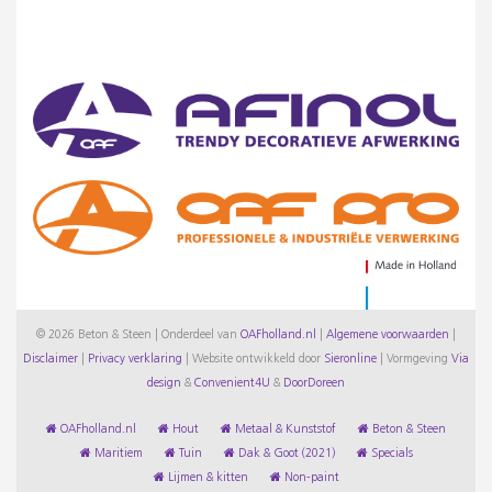
© 2026 Beton & Steen | Onderdeel van
OAFholland.nl
|
Algemene voorwaarden
|
Disclaimer
|
Privacy verklaring
|
Website ontwikkeld door
Sieronline
|
Vormgeving
Via
design
&
Convenient4U
&
DoorDoreen
OAFholland.nl
Hout
Metaal & Kunststof
Beton & Steen
Maritiem
Tuin
Dak & Goot (2021)
Specials
Lijmen & kitten
Non-paint