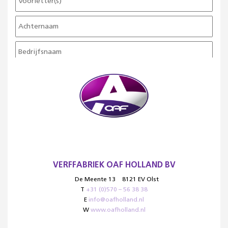
VERFFABRIEK OAF HOLLAND BV
De Meente 13
8121 EV Olst
T
+31 (0)570 – 56 38 38
E
info@oafholland.nl
W
www.oafholland.nl