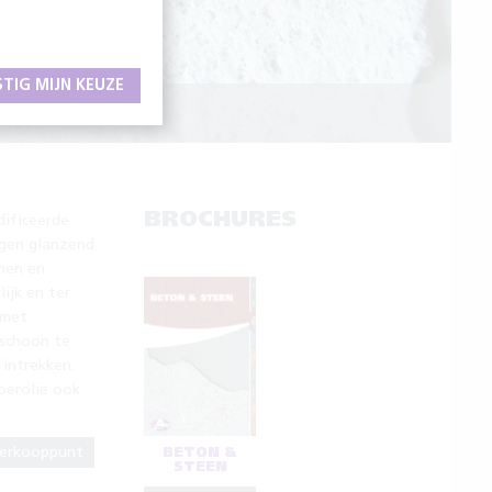
STIG MIJN KEUZE
LING
BROCHURES
dificeerde
agen glanzend
nen en
ijk en ter
 met
 schoon te
 intrekken.
oerolie ook
verkooppunt
BETON &
STEEN