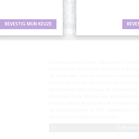
BEVESTIG MIJN KEUZE
BEVE
DE BESCHERMING EN UITSTRA
Vloerolie is een blanke, transparante, gemo
plantaardige die bij meer dan twee à drie l
op zal drogen. Gebruik het roduct op beton
houten vloeren ter verfraaiing van het uiterl
bescherming tegen slijtage. Na behandeling
Vloerolie zijn de vloeren veel gemakkelijker
houden, omdat er geen vuil of vet meer kan
Na toevoeging van ca. 50% terpentine is Vl
geschikt voor tegels en plavuizen.
Zoek een 