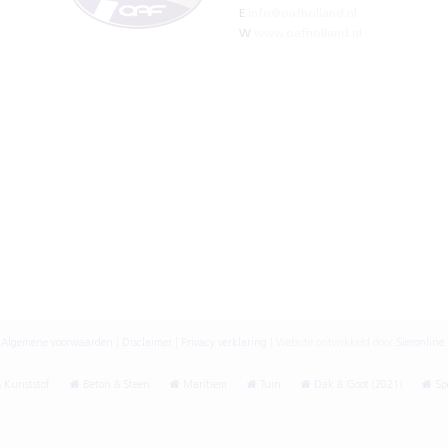
E
info@oafholland.nl
W
www.oafholland.nl
Algemene voorwaarden
|
Disclaimer
|
Privacy verklaring
|
Website ontwikkeld door
Sieronline
 Kunststof
Beton & Steen
Maritiem
Tuin
Dak & Goot (2021)
Spe