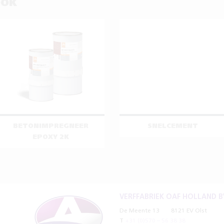
OOK
BETONIMPREGNEER
SNELCEMENT
EPOXY 2K
VERFFABRIEK OAF HOLLAND B
De Meente 13
8121 EV Olst
T
+31 (0)570 – 56 38 38