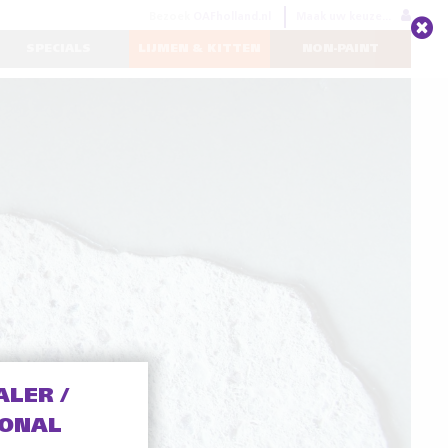
Bezoek
OAFholland.nl
Maak uw keuze...
SPECIALS
LIJMEN & KITTEN
NON-PAINT
ALER /
IONAL