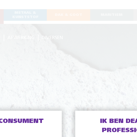
METAAL &
DAK & GOOT
MARITIEM
KUNSTSTOF
G
AFWERKING
DIVERSEN
 CONSUMENT
IK BEN DE
PROFESS