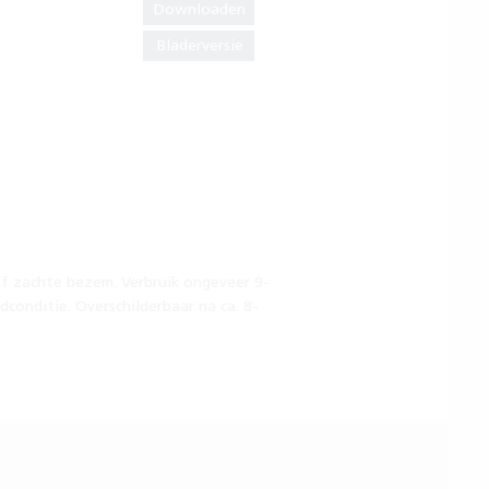
Downloaden
Bladerversie
of zachte bezem. Verbruik ongeveer 9-
dconditie. Overschilderbaar na ca. 8-