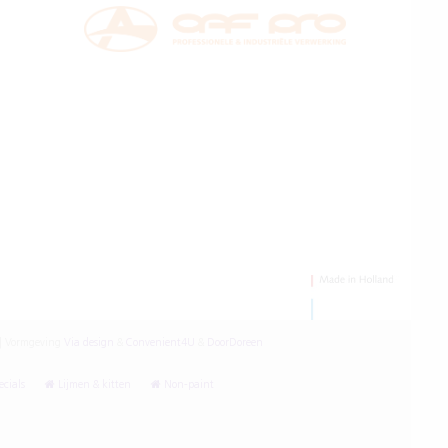
|
Vormgeving
Via design
&
Convenient4U
&
DoorDoreen
cials
Lijmen & kitten
Non-paint