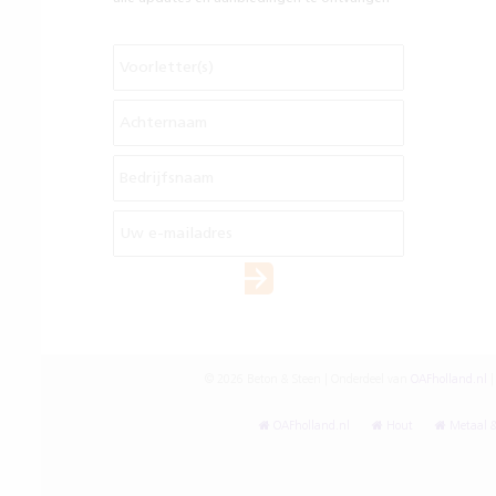
© 2026 Beton & Steen | Onderdeel van
OAFholland.nl
|
OAFholland.nl
Hout
Metaal &