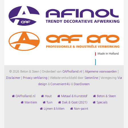
© 2026 Beton & Steen | Onderdeel van
OAFholland.nl
|
Algemene voorwaarden
|
Disclaimer
|
Privacy verklaring
|
Website ontwikkeld door
Sieronline
|
Vormgeving
Via
design
&
Convenient4U
&
DoorDoreen
OAFholland.nl
Hout
Metaal & Kunststof
Beton & Steen
Maritiem
Tuin
Dak & Goot (2021)
Specials
Lijmen & kitten
Non-paint