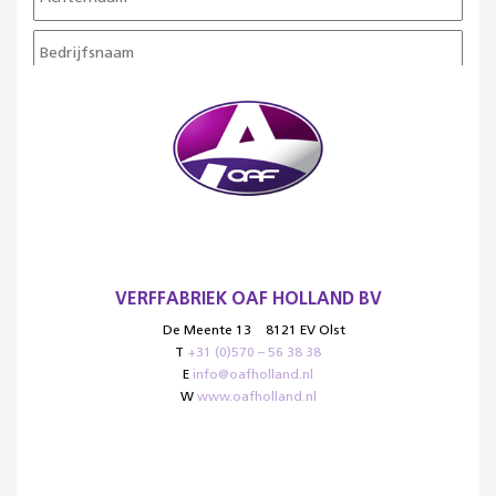
VERFFABRIEK OAF HOLLAND BV
De Meente 13
8121 EV Olst
T
+31 (0)570 – 56 38 38
E
info@oafholland.nl
W
www.oafholland.nl