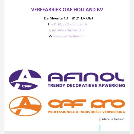
VERFFABRIEK OAF HOLLAND BV
De Meente 13
8121 EV Olst
T
+31 (0)570 – 56 38 38
E
info@oafholland.nl
W
www.oafholland.nl