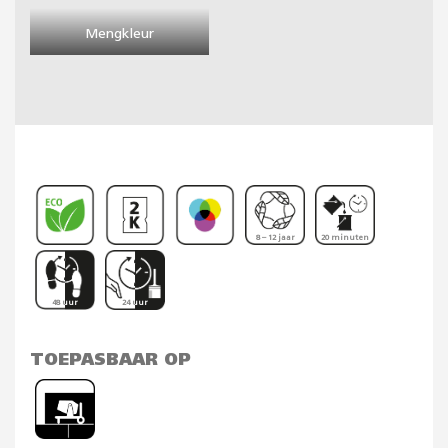
Mengkleur
8 – 12 jaar
20 minuten
48 uur
24 uur
TOEPASBAAR OP