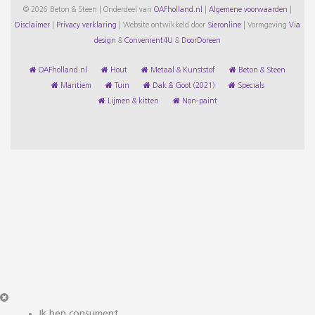
© 2026 Beton & Steen | Onderdeel van
OAFholland.nl
|
Algemene voorwaarden
|
Disclaimer
|
Privacy verklaring
|
Website ontwikkeld door
Sieronline
|
Vormgeving
Via
design
&
Convenient4U
&
DoorDoreen
OAFholland.nl
Hout
Metaal & Kunststof
Beton & Steen
Maritiem
Tuin
Dak & Goot (2021)
Specials
Lijmen & kitten
Non-paint
Ik ben consument