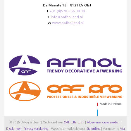
De Meente 13
8121 EV Olst
T
+31 (0)570 – 56 38 38
E
info@oafholland.nl
W
www.oafholland.nl
© 2026 Beton & Steen | Onderdeel van
OAFholland.nl
|
Algemene voorwaarden
|
Disclaimer
|
Privacy verklaring
|
Website ontwikkeld door
Sieronline
|
Vormgeving
Via