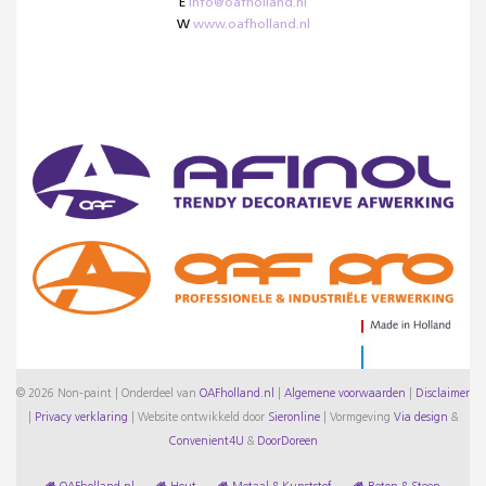
E
info@oafholland.nl
W
www.oafholland.nl
© 2026 Non-paint | Onderdeel van
OAFholland.nl
|
Algemene voorwaarden
|
Disclaimer
|
Privacy verklaring
|
Website ontwikkeld door
Sieronline
|
Vormgeving
Via design
&
Convenient4U
&
DoorDoreen