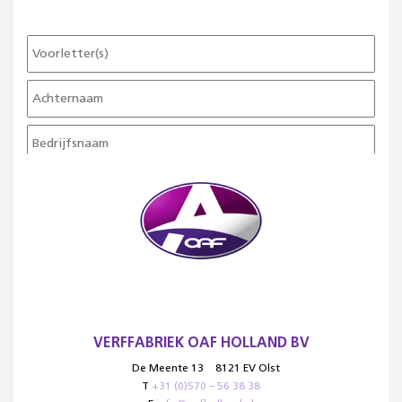
VERFFABRIEK OAF HOLLAND BV
De Meente 13
8121 EV Olst
T
+31 (0)570 – 56 38 38