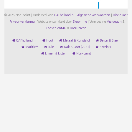
© 2026 Non-paint | Onderdeel van
OAFholland.nl
|
Algemene voorwaarden
|
Disclaimer
|
Privacy verklaring
|
Website ontwikkeld door
Sieronline
|
Vormgeving
Via design
&
Convenient4U
&
DoorDoreen
OAFholland.nl
Hout
Metaal & Kunststof
Beton & Steen
Maritiem
Tuin
Dak & Goot (2021)
Specials
Lijmen & kitten
Non-paint