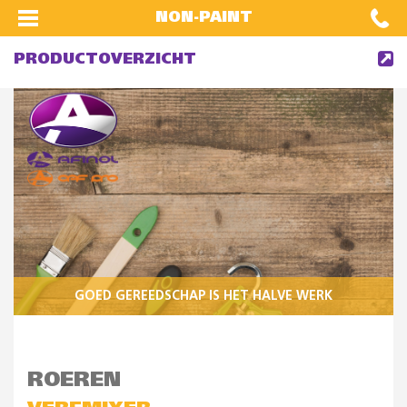
NON-PAINT
PRODUCTOVERZICHT
GOED GEREEDSCHAP IS HET HALVE WERK
ROEREN