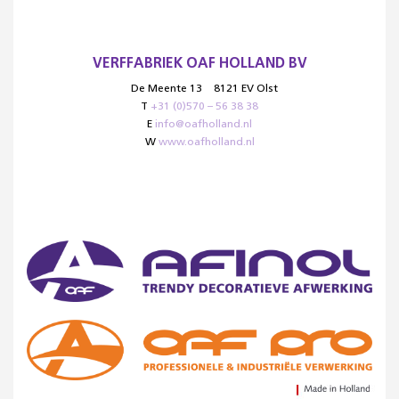
VERFFABRIEK OAF HOLLAND BV
De Meente 13
8121 EV Olst
T
+31 (0)570 – 56 38 38
E
info@oafholland.nl
W
www.oafholland.nl