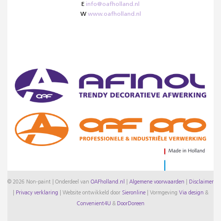
E
info@oafholland.nl
W
www.oafholland.nl
© 2026 Non-paint | Onderdeel van
OAFholland.nl
|
Algemene voorwaarden
|
Disclaimer
|
Privacy verklaring
|
Website ontwikkeld door
Sieronline
|
Vormgeving
Via design
&
Convenient4U
&
DoorDoreen