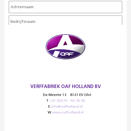
VERFFABRIEK OAF HOLLAND BV
De Meente 13
8121 EV Olst
T
+31 (0)570 – 56 38 38
E
info@oafholland.nl
W
www.oafholland.nl