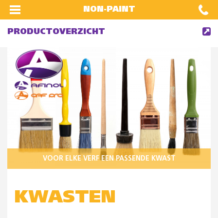
NON-PAINT
PRODUCTOVERZICHT
VOOR ELKE VERF EEN PASSENDE KWAST
KWASTEN