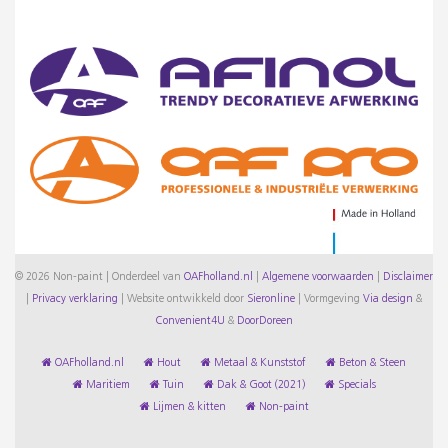
© 2026 Non-paint | Onderdeel van
OAFholland.nl
|
Algemene voorwaarden
|
Disclaimer
|
Privacy verklaring
|
Website ontwikkeld door
Sieronline
|
Vormgeving
Via design
&
Convenient4U
&
DoorDoreen
OAFholland.nl
Hout
Metaal & Kunststof
Beton & Steen
Maritiem
Tuin
Dak & Goot (2021)
Specials
Lijmen & kitten
Non-paint