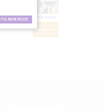
NON-PAINT
STIG MIJN KEUZE
Downloaden
Bladerversie