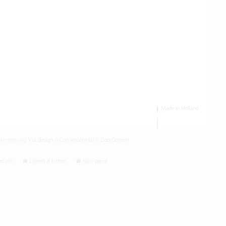
ormgeving
Via design
&
Convenient4U
&
DoorDoreen
cials
Lijmen & kitten
Non-paint