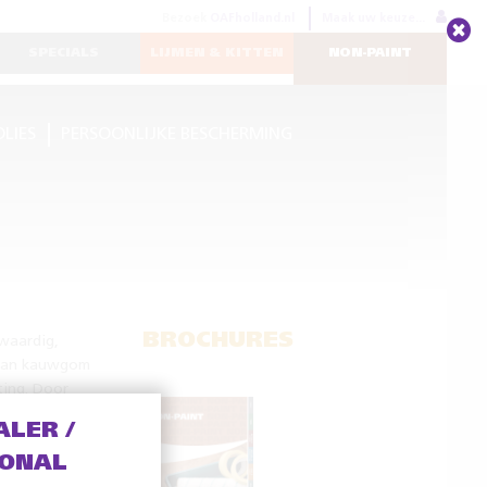
Bezoek
OAFholland.nl
Maak uw keuze...
SPECIALS
LIJMEN & KITTEN
NON-PAINT
OLIES
PERSOONLIJKE BESCHERMING
BROCHURES
waardig,
 van kauwgom
ting. Door
wordt deze
ALER /
 steekmes of
IONAL