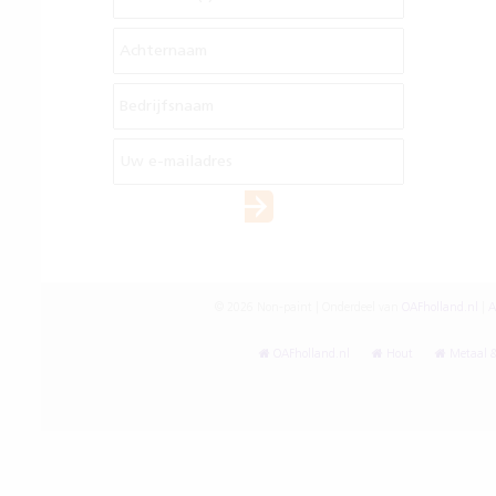
© 2026 Non-paint | Onderdeel van
OAFholland.nl
|
A
OAFholland.nl
Hout
Metaal &