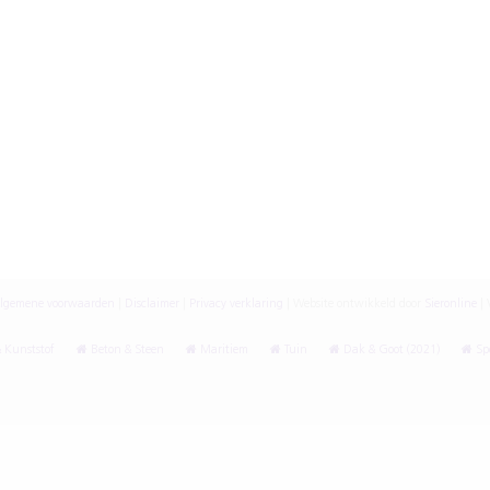
lgemene voorwaarden
|
Disclaimer
|
Privacy verklaring
|
Website ontwikkeld door
Sieronline
|
V
 Kunststof
Beton & Steen
Maritiem
Tuin
Dak & Goot (2021)
Spe