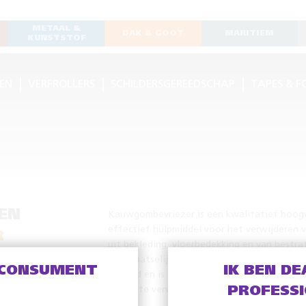
METAAL &
DAK & GOOT
MARITIEM
KUNSTSTOF
EN
VERFROLLERS
SCHILDERSGEREEDSCHAP
TAPES & F
EN
Kauwgombevriezer is een kwalitatief hoog
effectief hulpmiddel voor het verwijderen
R
uit bekleding, vloerbedekking en van bestra
het plaatselijk bevriezen van de kauwgom 
 CONSUMENT
IK BEN DE
verhard en is vervolgens eenvoudig met een
spatel te verwijderen.
PROFESS