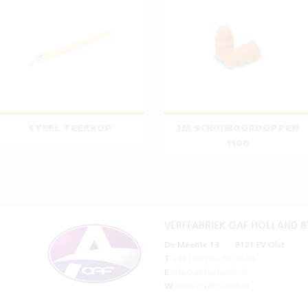
STEEL TEERKOP
3M SCHUIMOORDOPPEN
1100
VERFFABRIEK OAF HOLLAND B
De Meente 13
8121 EV Olst
T
+31 (0)570 – 56 38 38
E
info@oafholland.nl
W
www.oafholland.nl