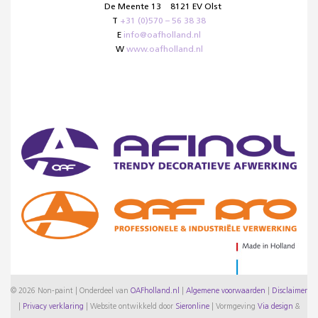
De Meente 13
8121 EV Olst
T
+31 (0)570 – 56 38 38
E
info@oafholland.nl
W
www.oafholland.nl
© 2026 Non-paint | Onderdeel van
OAFholland.nl
|
Algemene voorwaarden
|
Disclaimer
|
Privacy verklaring
|
Website ontwikkeld door
Sieronline
|
Vormgeving
Via design
&