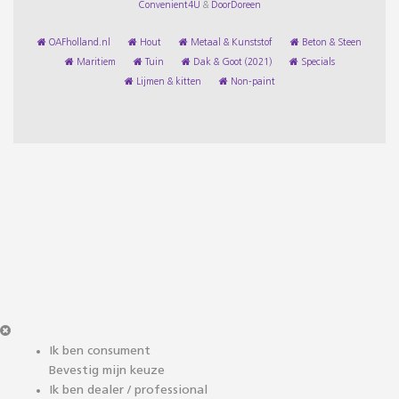
Convenient4U
&
DoorDoreen
OAFholland.nl
Hout
Metaal & Kunststof
Beton & Steen
Maritiem
Tuin
Dak & Goot (2021)
Specials
Lijmen & kitten
Non-paint
Ik ben consument
Bevestig mijn keuze
Ik ben dealer / professional