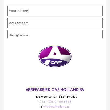
VERFFABRIEK OAF HOLLAND BV
De Meente 13
8121 EV Olst
T
+31 (0)570 – 56 38 38
E
info@oafholland.nl