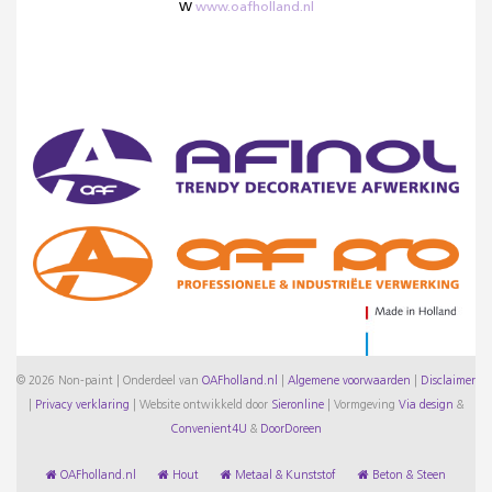
W
www.oafholland.nl
© 2026 Non-paint | Onderdeel van
OAFholland.nl
|
Algemene voorwaarden
|
Disclaimer
|
Privacy verklaring
|
Website ontwikkeld door
Sieronline
|
Vormgeving
Via design
&
Convenient4U
&
DoorDoreen
OAFholland.nl
Hout
Metaal & Kunststof
Beton & Steen