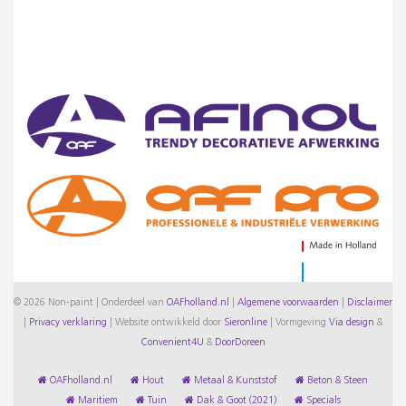
© 2026 Non-paint | Onderdeel van
OAFholland.nl
|
Algemene voorwaarden
|
Disclaimer
|
Privacy verklaring
|
Website ontwikkeld door
Sieronline
|
Vormgeving
Via design
&
Convenient4U
&
DoorDoreen
OAFholland.nl
Hout
Metaal & Kunststof
Beton & Steen
Maritiem
Tuin
Dak & Goot (2021)
Specials