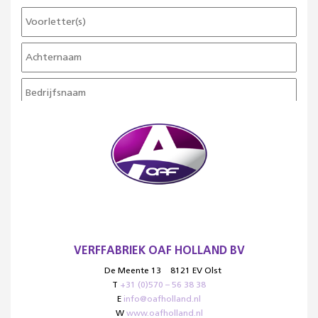
VERFFABRIEK OAF HOLLAND BV
De Meente 13
8121 EV Olst
T
+31 (0)570 – 56 38 38
E
info@oafholland.nl
W
www.oafholland.nl