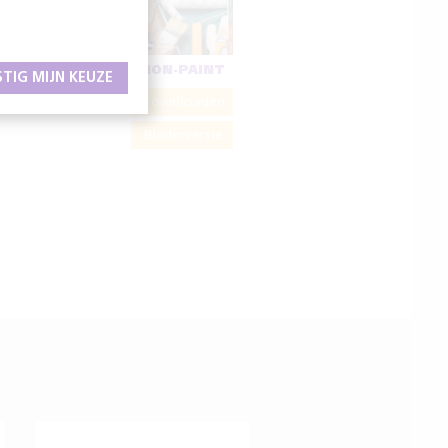
NON-PAINT
STIG MIJN KEUZE
Downloaden
Bladerversie