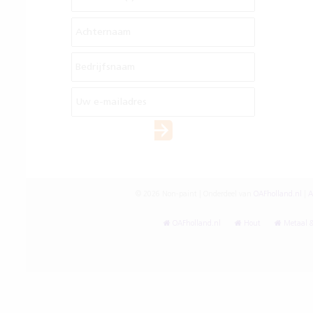
© 2026 Non-paint | Onderdeel van
OAFholland.nl
|
A
OAFholland.nl
Hout
Metaal &