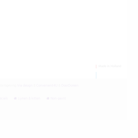
ormgeving
Via design
&
Convenient4U
&
DoorDoreen
cials
Lijmen & kitten
Non-paint