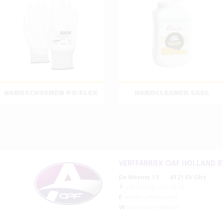
HANDSCHOENEN PU-FLEX
HANDCLEANER GEEL
VERFFABRIEK OAF HOLLAND B
De Meente 13
8121 EV Olst
T
+31 (0)570 – 56 38 38
E
info@oafholland.nl
W
www.oafholland.nl