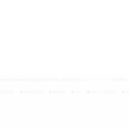
lgemene voorwaarden
|
Disclaimer
|
Privacy verklaring
|
Website ontwikkeld door
Sieronline
|
V
 Kunststof
Beton & Steen
Maritiem
Tuin
Dak & Goot (2021)
Spe