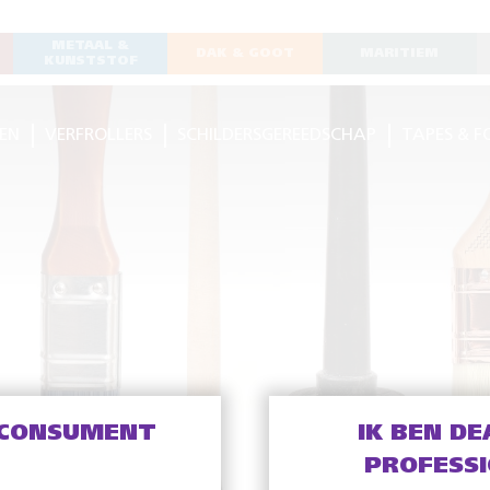
METAAL &
DAK & GOOT
MARITIEM
KUNSTSTOF
EN
VERFROLLERS
SCHILDERSGEREEDSCHAP
TAPES & F
 CONSUMENT
IK BEN DE
PROFESS