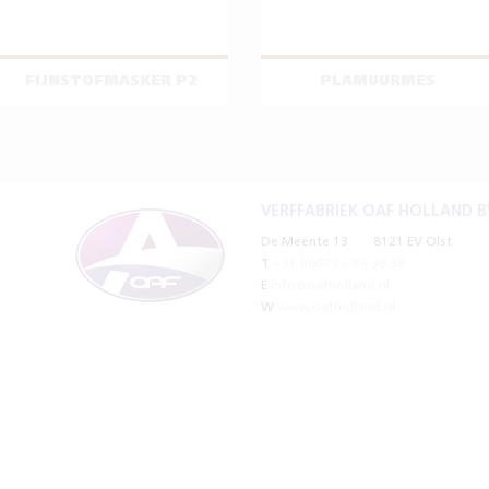
FIJNSTOFMASKER P2
PLAMUURMES
VERFFABRIEK OAF HOLLAND B
De Meente 13
8121 EV Olst
T
+31 (0)570 – 56 38 38
E
info@oafholland.nl
W
www.oafholland.nl