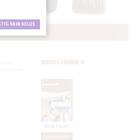
STIG MIJN KEUZE
 WERK
BROCHURES
shaar.
d bruin- en
NON-PAINT
Downloaden