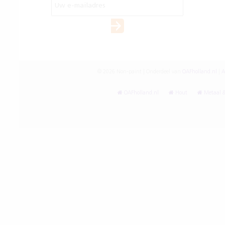
© 2026 Non-paint | Onderdeel van
OAFholland.nl
|
A
OAFholland.nl
Hout
Metaal &