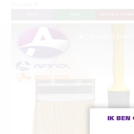
Bestellen
HOUT
TUIN
BETON & STEEN
REINIGEN
KWAST
IK BEN