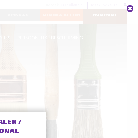
Bezoek
OAFholland.nl
Maak uw keuze...
SPECIALS
LIJMEN & KITTEN
NON-PAINT
OLIES
PERSOONLIJKE BESCHERMING
ALER /
IONAL