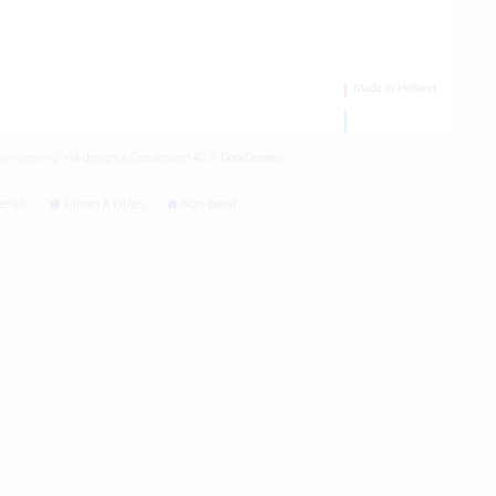
ormgeving
Via design
&
Convenient4U
&
DoorDoreen
cials
Lijmen & kitten
Non-paint