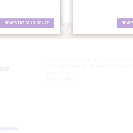
BEVESTIG MIJN KEUZE
BEVE
 GEREEDSCHAP IS HET HALVE
Blauwe kunststof steel (hol) met wit varken
Voor vele verf en lijm klussen en bijvoorbeel
ND
groenoleum.
Basis kwaliteit.