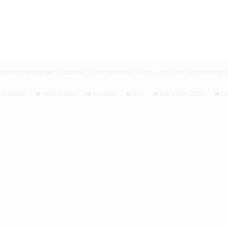
lgemene voorwaarden
|
Disclaimer
|
Privacy verklaring
|
Website ontwikkeld door
Sieronline
|
V
 Kunststof
Beton & Steen
Maritiem
Tuin
Dak & Goot (2021)
Spe