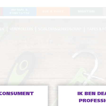
METAAL &
DAK & GOOT
MARITIEM
KUNSTSTOF
EN
VERFROLLERS
SCHILDERSGEREEDSCHAP
TAPES & F
 CONSUMENT
IK BEN DE
PROFESS