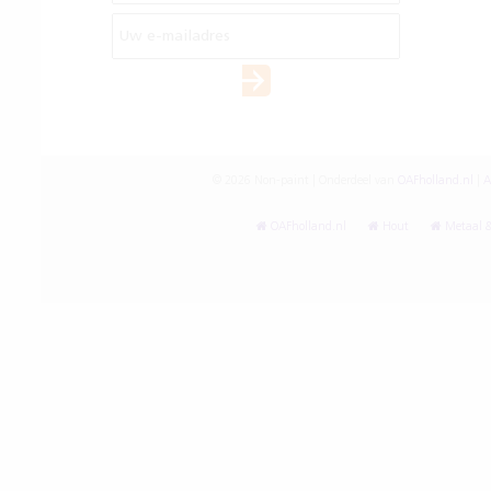
© 2026 Non-paint | Onderdeel van
OAFholland.nl
|
A
OAFholland.nl
Hout
Metaal &