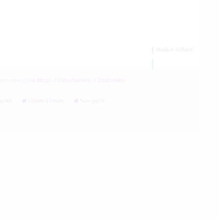
ormgeving
Via design
&
Convenient4U
&
DoorDoreen
cials
Lijmen & kitten
Non-paint