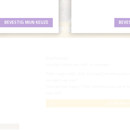
BEVESTIG MIJN KEUZE
BEVE
 GEREEDSCHAP IS HET HALVE
Roerhoutjes
Houten latjes om verf te mengen.
Title tag(+/-60): OAF Holland | Roerhoutjes
mengen van verf
Description tag(+/-156): Roerhoutjes voor 
van verf.
Zoek een 