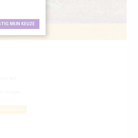
STIG MIJN KEUZE
 WERK
 voor het
het mengen
verkooppunt