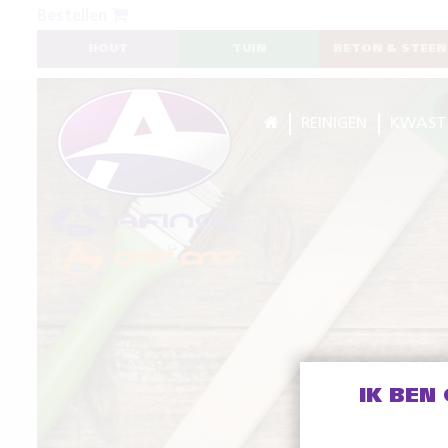
Bestellen
HOUT
TUIN
BETON & STEEN
REINIGEN
KWAST
IK BEN