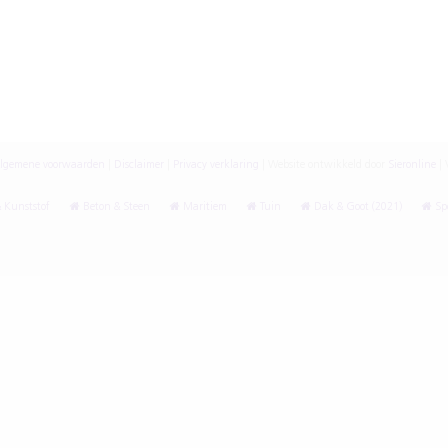
lgemene voorwaarden
|
Disclaimer
|
Privacy verklaring
|
Website ontwikkeld door
Sieronline
|
V
 Kunststof
Beton & Steen
Maritiem
Tuin
Dak & Goot (2021)
Spe