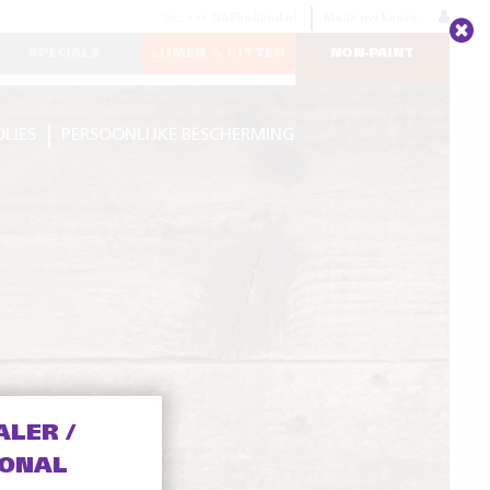
Bezoek
OAFholland.nl
Maak uw keuze...
SPECIALS
LIJMEN & KITTEN
NON-PAINT
OLIES
PERSOONLIJKE BESCHERMING
ALER /
IONAL