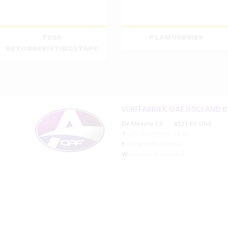
TESA
PLAMUURMES
BETONBEKISTINGSTAPE
VERFFABRIEK OAF HOLLAND B
De Meente 13
8121 EV Olst
T
+31 (0)570 – 56 38 38
E
info@oafholland.nl
W
www.oafholland.nl