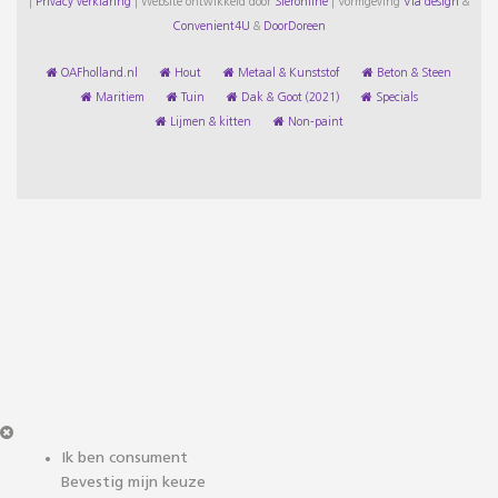
|
Privacy verklaring
|
Website ontwikkeld door
Sieronline
|
Vormgeving
Via design
&
Convenient4U
&
DoorDoreen
OAFholland.nl
Hout
Metaal & Kunststof
Beton & Steen
Maritiem
Tuin
Dak & Goot (2021)
Specials
Lijmen & kitten
Non-paint
Ik ben consument
Bevestig mijn keuze