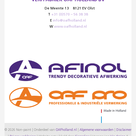
De Meente 13
8121 EV Olst
T
+31 (0)570 – 56 38 38
E
info@oafholland.nl
W
www.oafholland.nl
© 2026 Non-paint | Onderdeel van
OAFholland.nl
|
Algemene voorwaarden
|
Disclaimer