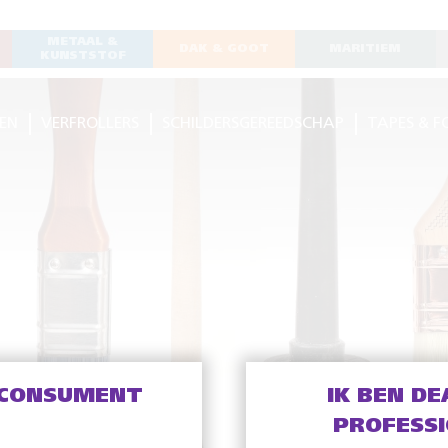
METAAL &
DAK & GOOT
MARITIEM
KUNSTSTOF
EN
VERFROLLERS
SCHILDERSGEREEDSCHAP
TAPES & F
 CONSUMENT
IK BEN DE
PROFESS