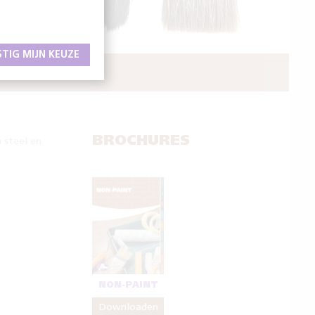
STIG MIJN KEUZE
 WERK
BROCHURES
 steel en
NON-PAINT
Downloaden