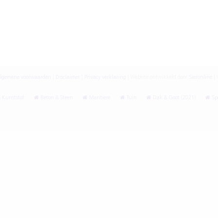
lgemene voorwaarden
|
Disclaimer
|
Privacy verklaring
|
Website ontwikkeld door
Sieronline
|
V
 Kunststof
Beton & Steen
Maritiem
Tuin
Dak & Goot (2021)
Spe