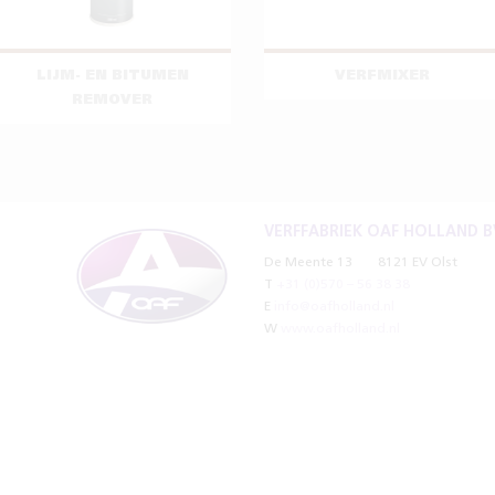
LIJM- EN BITUMEN
VERFMIXER
REMOVER
VERFFABRIEK OAF HOLLAND B
De Meente 13
8121 EV Olst
T
+31 (0)570 – 56 38 38
E
info@oafholland.nl
W
www.oafholland.nl