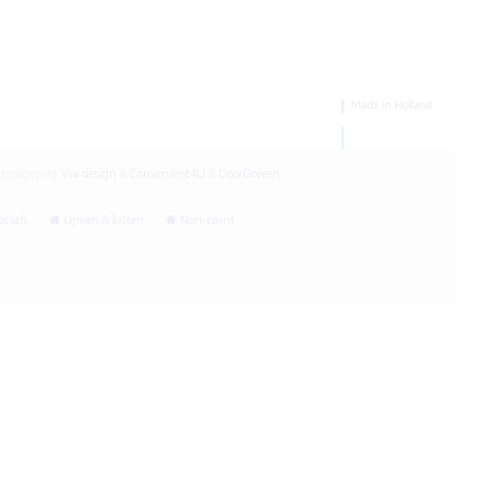
ormgeving
Via design
&
Convenient4U
&
DoorDoreen
cials
Lijmen & kitten
Non-paint