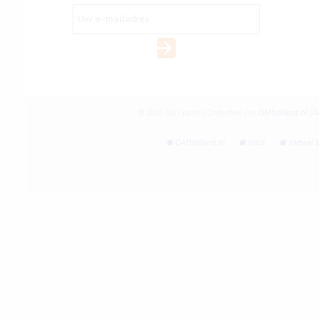
© 2026 Non-paint | Onderdeel van
OAFholland.nl
|
A
OAFholland.nl
Hout
Metaal &