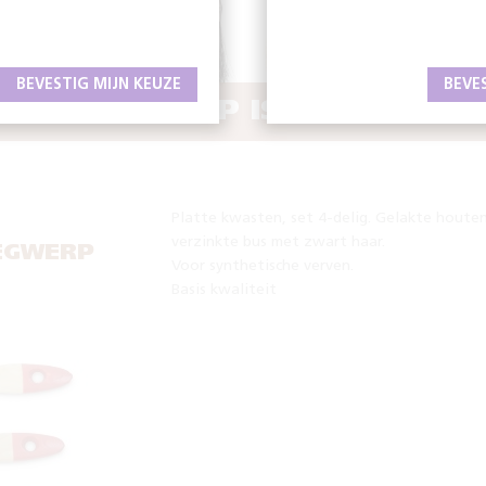
BEVESTIG MIJN KEUZE
BEVE
 GEREEDSCHAP IS HET HALVE
Platte kwasten, set 4-delig. Gelakte houten
verzinkte bus met zwart haar.
EGWERP
Voor synthetische verven.
Basis kwaliteit