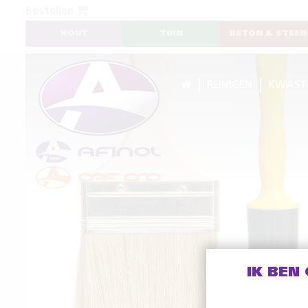
Bestellen
HOUT
TUIN
BETON & STEEN
REINIGEN
KWAST
IK BEN