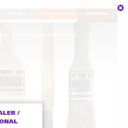
Bezoek
OAFholland.nl
Maak uw keuze...
SPECIALS
LIJMEN & KITTEN
NON-PAINT
OLIES
PERSOONLIJKE BESCHERMING
ALER /
IONAL