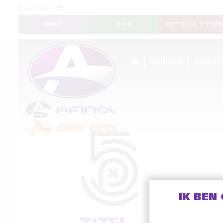
Bestellen
HOUT
TUIN
BETON & STEEN
REINIGEN
KWAST
IK BEN