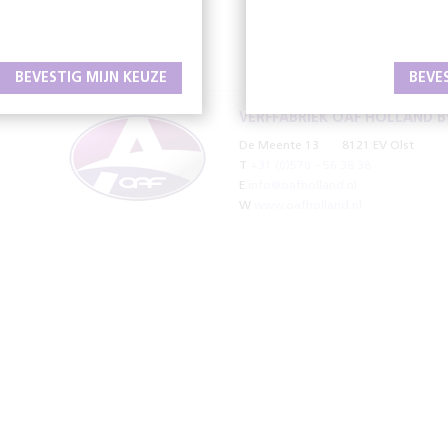
BEVESTIG MIJN KEUZE
BEVE
VERFFABRIEK OAF HOLLAND B
De Meente 13
8121 EV Olst
T
+31 (0)570 – 56 38 38
E
info@oafholland.nl
W
www.oafholland.nl