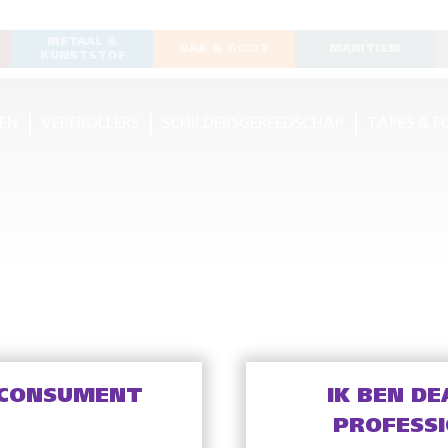
METAAL &
DAK & GOOT
MARITIEM
KUNSTSTOF
EN
VERFROLLERS
SCHILDERSGEREEDSCHAP
TAPES & F
 CONSUMENT
IK BEN DE
PROFESS