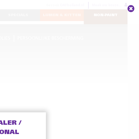
Bezoek
OAFholland.nl
Maak uw keuze...
SPECIALS
LIJMEN & KITTEN
NON-PAINT
OLIES
PERSOONLIJKE BESCHERMING
ALER /
IONAL