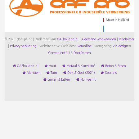
© 2026 Non-paint | Onderdeel van
OAFholland.nl
|
Algemene voorwaarden
|
Disclaimer
|
Privacy verklaring
|
Website ontwikkeld door
Sieronline
|
Vormgeving
Via design
&
Convenient4U
&
DoorDoreen
OAFholland.nl
Hout
Metaal & Kunststof
Beton & Steen
Maritiem
Tuin
Dak & Goot (2021)
Specials
Lijmen & kitten
Non-paint