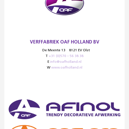
VERFFABRIEK OAF HOLLAND BV
De Meente 13
8121 EV Olst
T
+31 (0)570 – 56 38 38
E
info@oafholland.nl
W
www.oafholland.nl