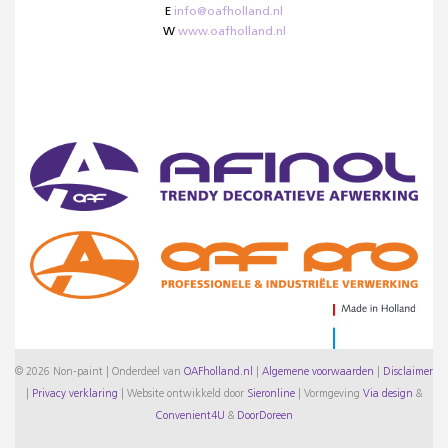
E
info@oafholland.nl
W
www.oafholland.nl
© 2026 Non-paint | Onderdeel van
OAFholland.nl
|
Algemene voorwaarden
|
Disclaimer
|
Privacy verklaring
|
Website ontwikkeld door
Sieronline
|
Vormgeving
Via design
&
Convenient4U
&
DoorDoreen