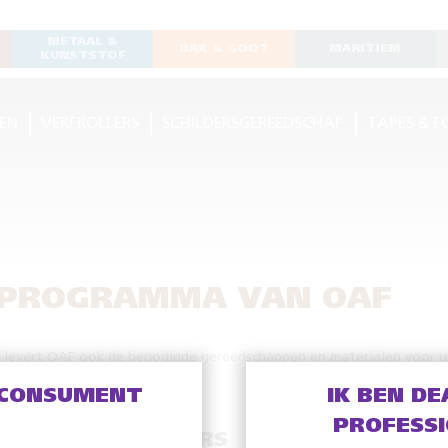
METAAL &
DAK & GOOT
MARITIEM
KUNSTSTOF
EN
VERFROLLERS
SCHILDERSGEREEDSCHAP
TAPES & F
 PROGRAMMA VAN OAF
m levert OAF ook de benodigde gereedschappen en materialen voor u
 CONSUMENT
IK BEN DE
PROFESS
VERFROLLERS
SC