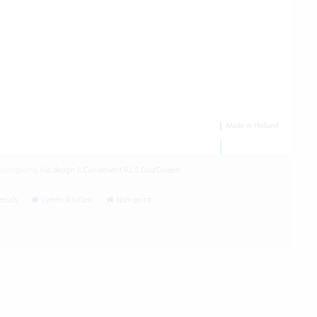
ormgeving
Via design
&
Convenient4U
&
DoorDoreen
cials
Lijmen & kitten
Non-paint