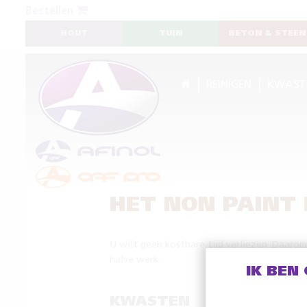
Bestellen
HOUT
TUIN
BETON & STEEN
REINIGEN
KWAST
HET NON PAINT
U wilt geen kostbare tijd verliezen. Daaro
halve werk.
IK BEN
KWASTEN