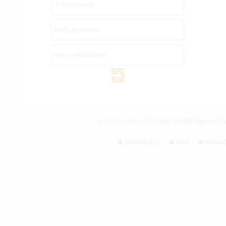
© 2026 Non-paint | Onderdeel van
OAFholland.nl
|
A
OAFholland.nl
Hout
Metaal &