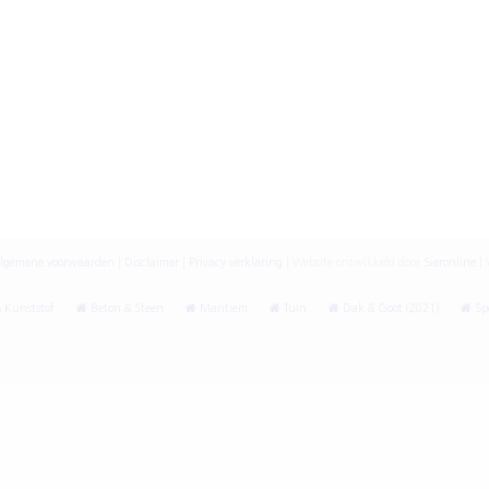
lgemene voorwaarden
|
Disclaimer
|
Privacy verklaring
|
Website ontwikkeld door
Sieronline
|
V
 Kunststof
Beton & Steen
Maritiem
Tuin
Dak & Goot (2021)
Spe