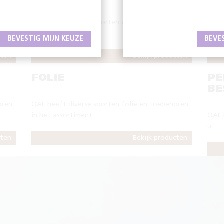
 u
OAF heeft diverse soorten verfrollers in het
OAF 
assortiment.
in he
BEVESTIG MIJN KEUZE
BEVE
cten
Bekijk producten
FOLIE
PE
BE
oren
OAF heeft diverse soorten folie en toebehoren
in het assortiment.
OAF 
u.
cten
Bekijk producten