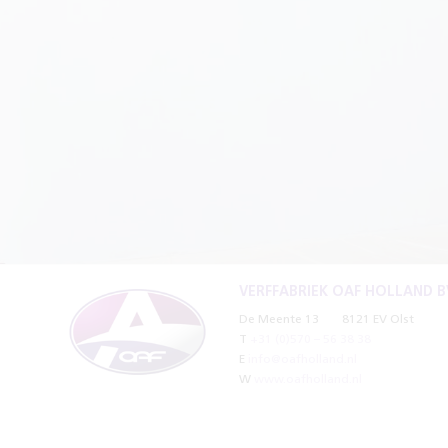
VERFFABRIEK OAF HOLLAND B
De Meente 13
8121 EV Olst
T
+31 (0)570 – 56 38 38
E
info@oafholland.nl
W
www.oafholland.nl