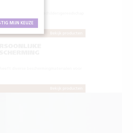
heeft diverse soorten schildersgereedschap
t assortiment.
STIG MIJN KEUZE
Bekijk producten
RSOONLIJKE
SCHERMING
heeft diverse beschermingmaterialen voor
Bekijk producten