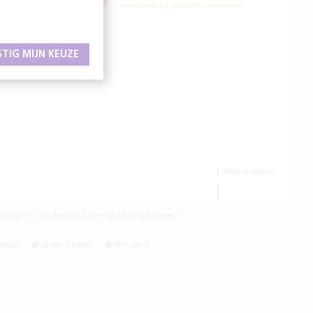
STIG MIJN KEUZE
ormgeving
Via design
&
Convenient4U
&
DoorDoreen
cials
Lijmen & kitten
Non-paint