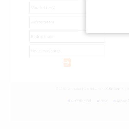
© 2026 Non-paint | Onderdeel van
OAFholland.nl
|
A
OAFholland.nl
Hout
Metaal &