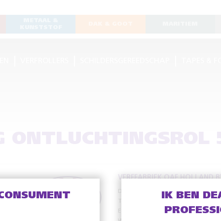
METAAL &
DAK & GOOT
MARITIEM
KUNSTSTOF
EN
VERFROLLERS
SCHILDERSGEREEDSCHAP
TAPES & F
G ONTLUCHTINGSROL 
VERFFABRIEK OAF HOLLAND B
De Meente 13
8121 EV Olst
 CONSUMENT
IK BEN DE
T
+31 (0)570 – 56 38 38
PROFESS
E
info@oafholland.nl