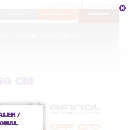
Bezoek
OAFholland.nl
Maak uw keuze...
SPECIALS
LIJMEN & KITTEN
NON-PAINT
OLIES
PERSOONLIJKE BESCHERMING
50 CM
V
ALER /
IONAL