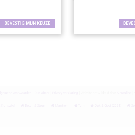
W
www.oafholland.nl
BEVESTIG MIJN KEUZE
BEVE
lgemene voorwaarden
|
Disclaimer
|
Privacy verklaring
|
Website ontwikkeld door
Sieronline
|
V
 Kunststof
Beton & Steen
Maritiem
Tuin
Dak & Goot (2021)
Spe